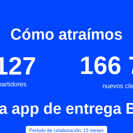
Cómo atraímos
166 73
27
ores
nuevos clientes
 app de entrega Borz
Período de colaboración: 13 meses