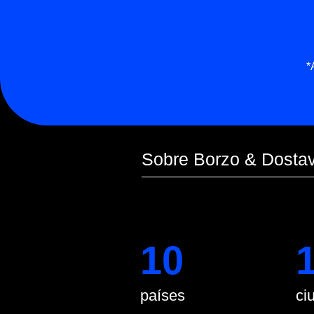
*Anterio
Sobre Borzo & Dostavista
10
10
países
ciudade
2,5M+
3M
repartidores
clientes