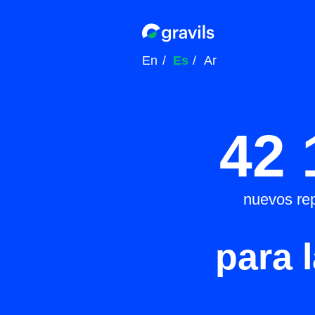
En
/
Es
/
Ar
42 1
nuevos repartid
para la