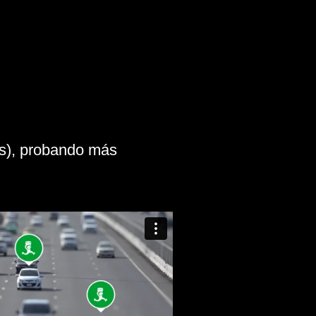
27
egadores
730
s
ía suficientes