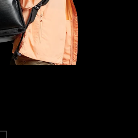
42 127
nuevos
repartidores
166 730
nuevos
clientes