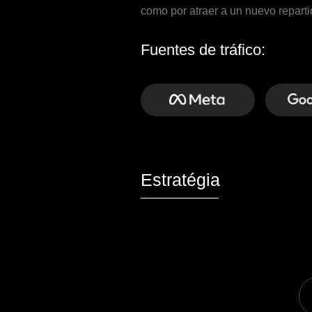
U
Desarrollo de
creatividades
3 000+
banners
2 000+
videos
RETAR