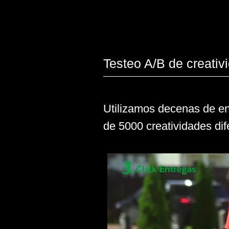
UA
Desenvolvimento de criativos
3 000+
banners
2 000+
vídeos
Atrayendo repartidores
RETARGETING
Además de la campaña principal
repartidores para cumplir con 