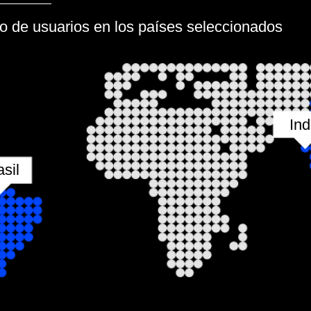
India
Malas