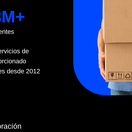
os de
nado
esde 2012
ón
usuarios en los países seleccionados
Vietna